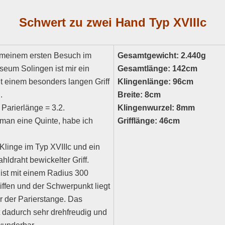
Schwert zu zwei Hand Typ XVIIIc
 meinem ersten Besuch im
Gesamtgewicht: 2.440g
eum Solingen ist mir ein
Gesamtlänge: 142cm
t einem besonders langen Griff
Klingenlänge: 96cm
.
Breite: 8cm
: Parierlänge = 3.2.
Klingenwurzel: 8mm
man eine Quinte, habe ich
Grifflänge: 46cm
Klinge im Typ XVIIIc und ein
hldraht bewickelter Griff.
 ist mit einem Radius 300
iffen und der Schwerpunkt liegt
er der Parierstange. Das
t dadurch sehr drehfreudig und