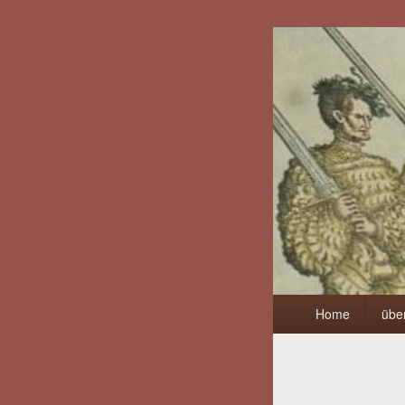
Primäres
Home
übe
Menü