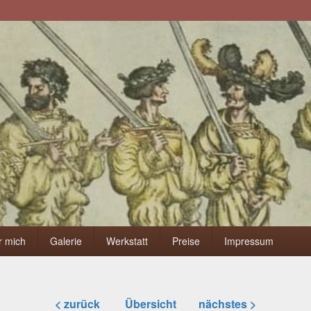
r mich
Galerie
Werkstatt
Preise
Impressum
< zurück
Übersicht
nächstes >