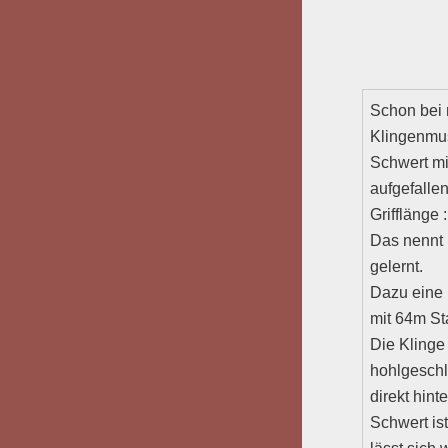
Schon bei
Klingenmus
Schwert mi
aufgefallen
Grifflänge 
Das nennt 
gelernt.
Dazu eine 
mit 64m Sta
Die Klinge
hohlgeschl
direkt hint
Schwert is